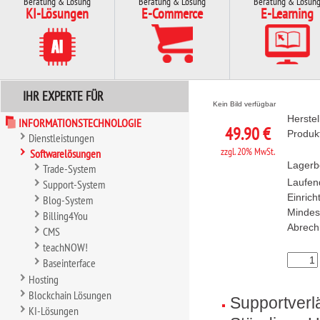
Beratung & Lösung
Beratung & Lösung
Beratung & Lösun
KI-Lösungen
E-Commerce
E-Learning
IHR EXPERTE FÜR
Kein Bild verfügbar
Herstel
INFORMATIONSTECHNOLOGIE
49.90 €
Produk
Dienstleistungen
zzgl. 20% MwSt.
Softwarelösungen
Lagerb
Trade-System
Laufen
Support-System
Einric
Blog-System
Mindes
Billing4You
Abrech
CMS
teachNOW!
Baseinterface
Hosting
Blockchain Lösungen
Supportverl
KI-Lösungen