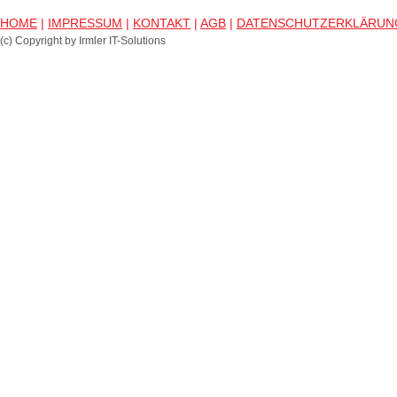
HOME
|
IMPRESSUM
|
KONTAKT
|
AGB
|
DATENSCHUTZERKLÄRUN
(c) Copyright by Irmler IT-Solutions