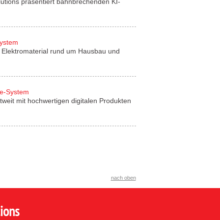
lutions präsentiert bahnbrechenden KI-
System
für Elektromaterial rund um Hausbau und
de-System
tweit mit hochwertigen digitalen Produkten
nach oben
ions