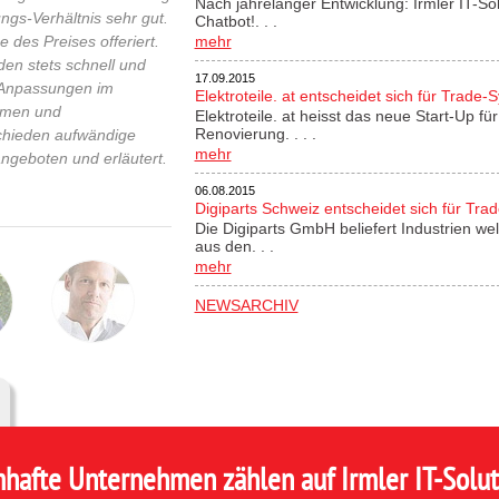
Nach jahrelanger Entwicklung: Irmler IT-So
ngs-Verhältnis sehr gut.
Chatbot!. . .
 des Preises offeriert.
mehr
n stets schnell und
17.09.2015
n Anpassungen im
Elektroteile. at entscheidet sich für Trade-
ahmen und
Elektroteile. at heisst das neue Start-Up 
Renovierung. . . .
chieden aufwändige
mehr
ngeboten und erläutert.
06.08.2015
Digiparts Schweiz entscheidet sich für Tra
Die Digiparts GmbH beliefert Industrien wel
aus den. . .
mehr
NEWSARCHIV
hafte Unternehmen zählen auf Irmler IT-Solut