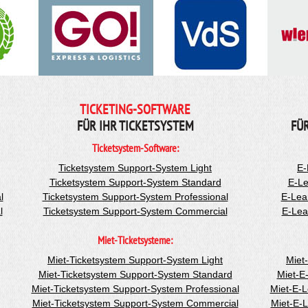
TICKETING-SOFTWARE
FÜR IHR TICKETSYSTEM
FÜ
Ticketsystem-Software:
Ticketsystem Support-System Light
E-
Ticketsystem Support-System Standard
E-Le
l
Ticketsystem Support-System Professional
E-Lea
l
Ticketsystem Support-System Commercial
E-Lea
Miet-Ticketsysteme:
Miet-Ticketsystem Support-System Light
Miet
Miet-Ticketsystem Support-System Standard
Miet-E
Miet-Ticketsystem Support-System Professional
Miet-E-
Miet-Ticketsystem Support-System Commercial
Miet-E-